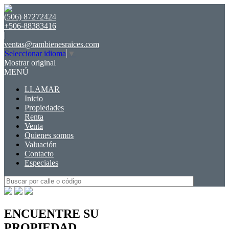
(506) 87272424
+506-88383416
|
ventas@rambienesraices.com
Seleccionar idioma
▼
Mostrar original
MENÚ
LLAMAR
Inicio
Propiedades
Renta
Venta
Quienes somos
Valuación
Contacto
Especiales
ENCUENTRE SU
PROPIEDAD