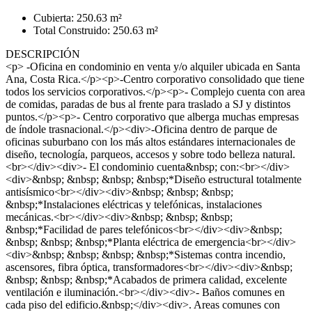
Cubierta: 250.63 m²
Total Construido: 250.63 m²
DESCRIPCIÓN
<p> -Oficina en condominio en venta y/o alquiler ubicada en Santa
Ana, Costa Rica.</p><p>-Centro corporativo consolidado que tiene
todos los servicios corporativos.</p><p>- Complejo cuenta con area
de comidas, paradas de bus al frente para traslado a SJ y distintos
puntos.</p><p>- Centro corporativo que alberga muchas empresas
de índole trasnacional.</p><div>-Oficina dentro de parque de
oficinas suburbano con los más altos estándares internacionales de
diseño, tecnología, parqueos, accesos y sobre todo belleza natural.
<br></div><div>- El condominio cuenta&nbsp; con:<br></div>
<div>&nbsp; &nbsp; &nbsp; &nbsp;*Diseño estructural totalmente
antisísmico<br></div><div>&nbsp; &nbsp; &nbsp;
&nbsp;*Instalaciones eléctricas y telefónicas, instalaciones
mecánicas.<br></div><div>&nbsp; &nbsp; &nbsp;
&nbsp;*Facilidad de pares telefónicos<br></div><div>&nbsp;
&nbsp; &nbsp; &nbsp;*Planta eléctrica de emergencia<br></div>
<div>&nbsp; &nbsp; &nbsp; &nbsp;*Sistemas contra incendio,
ascensores, fibra óptica, transformadores<br></div><div>&nbsp;
&nbsp; &nbsp; &nbsp;*Acabados de primera calidad, excelente
ventilación e iluminación.<br></div><div>- Baños comunes en
cada piso del edificio.&nbsp;</div><div>. Areas comunes con