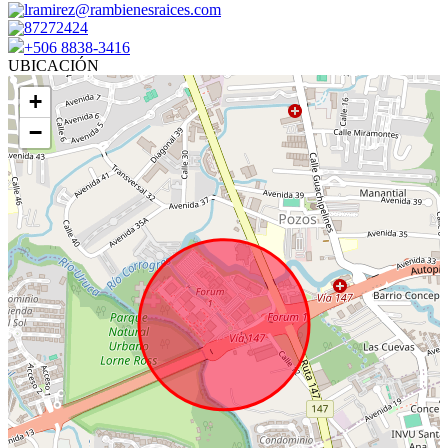
lramirez@rambienesraices.com
87272424
+506 8838-3416
UBICACIÓN
+
−