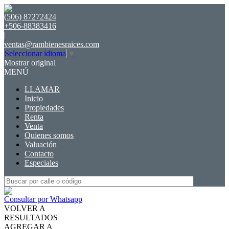
(506) 87272424
+506-88383416
|
ventas@rambienesraices.com
Seleccionar idioma
▼
Mostrar original
MENÚ
LLAMAR
Inicio
Propiedades
Renta
Venta
Quienes somos
Valuación
Contacto
Especiales
Consultar por Whatsapp
VOLVER A
RESULTADOS
AGREGAR A