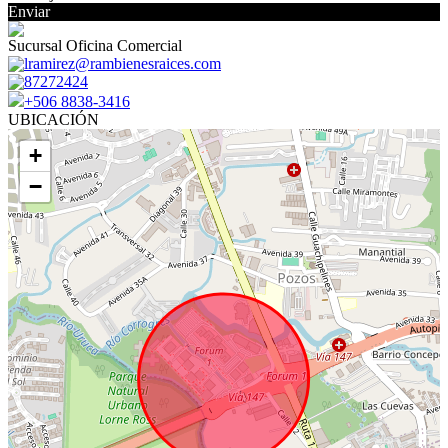
Enviar
Sucursal Oficina Comercial
lramirez@rambienesraices.com
87272424
+506 8838-3416
UBICACIÓN
+
−