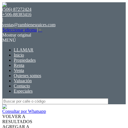
(506) 87272424
+506-88383416
|
ventas@rambienesraices.com
Seleccionar idioma
▼
Mostrar original
MENÚ
LLAMAR
Inicio
Propiedades
Renta
Venta
Quienes somos
Valuación
Contacto
Especiales
Consultar por Whatsapp
VOLVER A
RESULTADOS
AGREGAR A